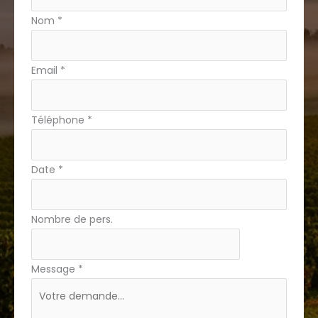
avec
Nom
*
téléphone
Email
*
Téléphone
*
Date
*
Nombre de pers.
Message
*