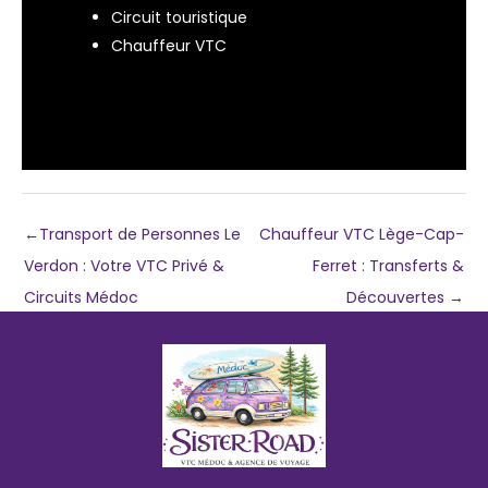
Circuit touristique
Chauffeur VTC
←
Transport de Personnes Le
Chauffeur VTC Lège-Cap-
Verdon : Votre VTC Privé &
Ferret : Transferts &
Circuits Médoc
Découvertes
→