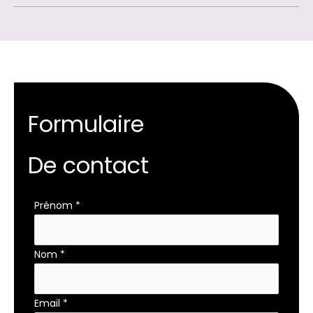
Formulaire
De contact
Formulaire
Prénom
*
simple
avec
Nom
*
téléphone
Email
*