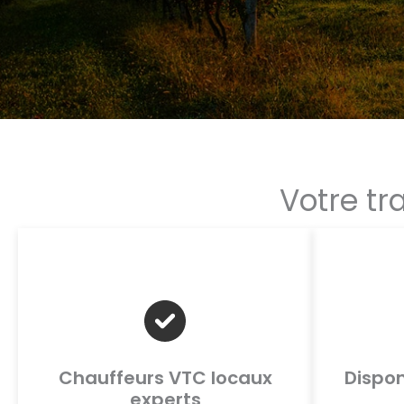
Votre tr
Chauffeurs VTC locaux
Dispon
experts