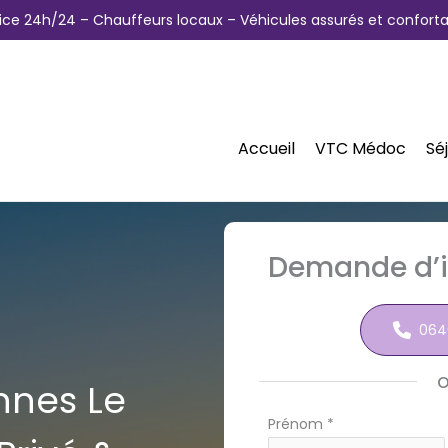
ice 24h/24 – Chauffeurs locaux – Véhicules assurés et conforta
Accueil
VTC Médoc
Sé
Demande d’i
064
nnes Le
Formulaire
Prénom
*