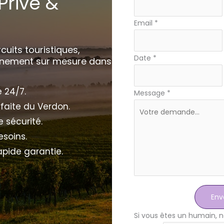
Privé &
simple
avec
Email
*
téléphone
uits touristiques,
Date
*
gnement sur mesure dans
e 24/7.
Message
*
faite du Verdon.
 sécurité.
esoins.
pide garantie.
Env
Si vous êtes un humain, n