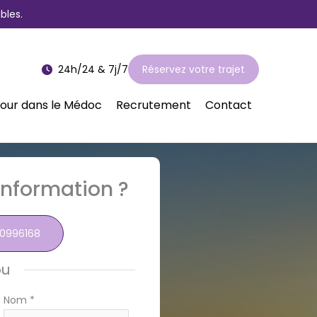
bles.
24h/24 & 7j/7
Réservez votre trajet
jour dans le Médoc
Recrutement
Contact
nformation ?
0996168
ou
Nom
*