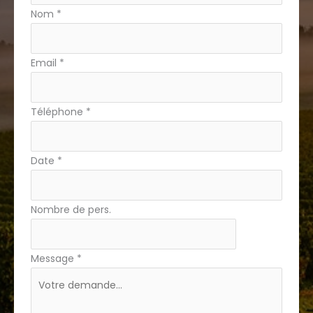
avec
Nom
*
téléphone
Email
*
Téléphone
*
Date
*
Nombre de pers.
Message
*