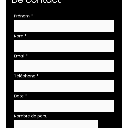
Formulaire
Prénom
*
simple
avec
Nom
*
téléphone
Email
*
Téléphone
*
Date
*
Nombre de pers.