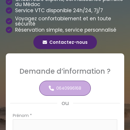
du Médoc
Service VTC disponible 24h/24, 7j/7
Voyagez confortablement et en toute
sécurité
Réservation simple, service personnalisé
Contactez-nous
Demande d’information ?
0640996168
ou
Formulaire
Prénom
*
simple