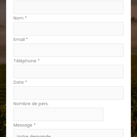
simple
avec
Nom
*
téléphone
Email
*
Téléphone
*
Date
*
Nombre de pers.
Message
*