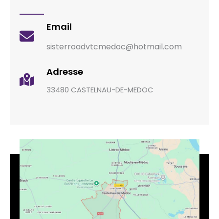
Email
sisterroadvtcmedoc@hotmail.com
Adresse
33480 CASTELNAU-DE-MEDOC