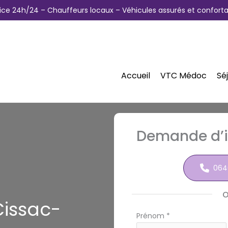
ice 24h/24 – Chauffeurs locaux – Véhicules assurés et conforta
Accueil
VTC Médoc
Sé
Demande d’i
064
Cissac-
Formulaire
Prénom
*