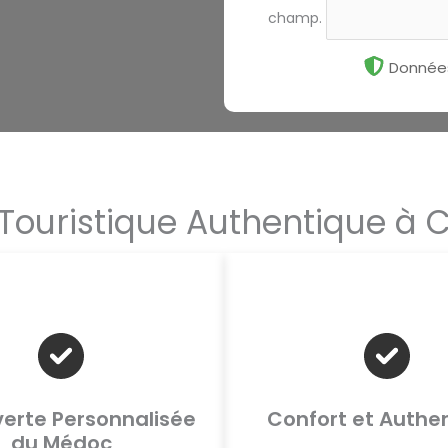
champ.
Données
t Touristique Authentique à
erte Personnalisée
Confort et Authen
du Médoc