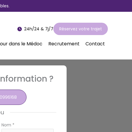
bles.
24h/24 & 7j/7
Réservez votre trajet
jour dans le Médoc
Recrutement
Contact
nformation ?
0996168
ou
Nom
*