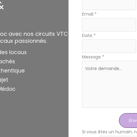
simple
&
avec
Email
*
téléphone
oc avec nos circuits VTC
Date
*
ocaux passionnés.
des locaux
Message
*
cachés
uthentique
ajet
 Médoc
Env
Si vous êtes un humain, n